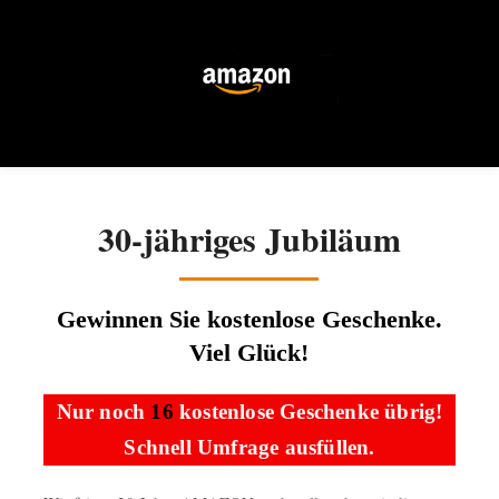
Skip
to
content
Gewinnen Sie kostenlose Geschenke. Viel Glück!
30-jähriges Jubiläum
Gewinnen Sie kostenlose Geschenke.
Viel Glück!
Nur noch
16
kostenlose Geschenke übrig!
Schnell Umfrage ausfüllen.